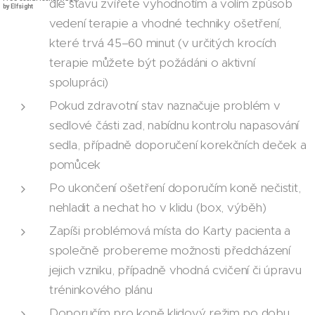
dle stavu zvířete vyhodnotím a volím způsob
by Elfsight
by Elfsight
vedení terapie a vhodné techniky ošetření,
které trvá 45–60 minut (v určitých krocích
terapie můžete být požádáni o aktivní
spolupráci)
Pokud zdravotní stav naznačuje problém v
sedlové části zad, nabídnu kontrolu napasování
sedla, případně doporučení korekčních deček a
pomůcek
Po ukončení ošetření doporučím koně nečistit,
nehladit a nechat ho v klidu (box, výběh)
Zapíši problémová místa do Karty pacienta a
společně probereme možnosti předcházení
jejich vzniku, případně vhodná cvičení či úpravu
tréninkového plánu
Doporučím pro koně klidový režim po dobu