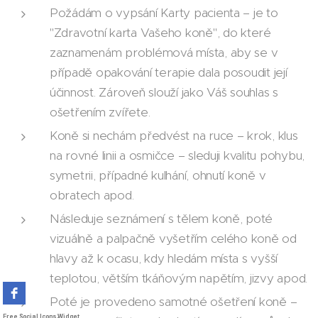
Požádám o vypsání Karty pacienta – je to
"Zdravotní karta Vašeho koně", do které
zaznamenám problémová místa, aby se v
případě opakování terapie dala posoudit její
účinnost. Zároveň slouží jako Váš souhlas s
ošetřením zvířete.
Koně si nechám předvést na ruce – krok, klus
na rovné linii a osmičce – sleduji kvalitu pohybu,
symetrii, případné kulhání, ohnutí koně v
obratech apod.
Následuje seznámení s tělem koně, poté
vizuálně a palpačně vyšetřím celého koně od
hlavy až k ocasu, kdy hledám místa s vyšší
teplotou, větším tkáňovým napětím, jizvy apod.
Poté je provedeno samotné ošetření koně –
Free Social Icons Widget
Free Social Icons Widget